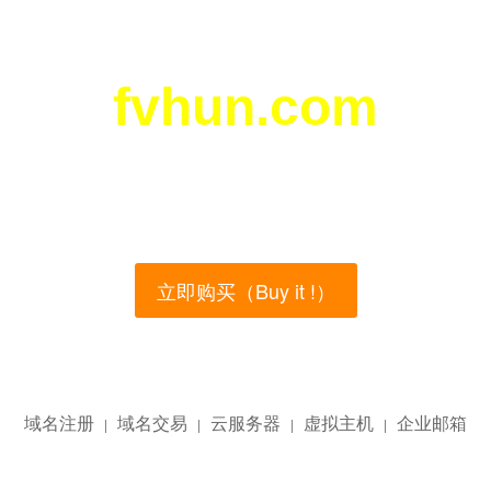
fvhun.com
您所访问的域名正在西部数码（west.cn）出售！
main name is currently for sale on the west.cn, Buy
立即购买（Buy it !）
域名注册
域名交易
云服务器
虚拟主机
企业邮箱
|
|
|
|